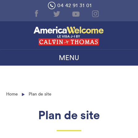
Skip
04 42 91 31 01
to
content
MENU
Home
Plan de site
Plan de site