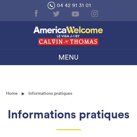
Skip
04 42 91 31 01
to
content
MENU
Home
Informations pratiques
Informations pratiques